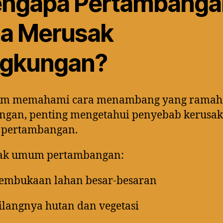
ngapa Pertambanga
sa Merusak
ngkungan?
um memahami cara menambang yang ramah
ungan, penting mengetahui penyebab kerusa
t pertambangan.
k umum pertambangan:
embukaan lahan besar-besaran
ilangnya hutan dan vegetasi