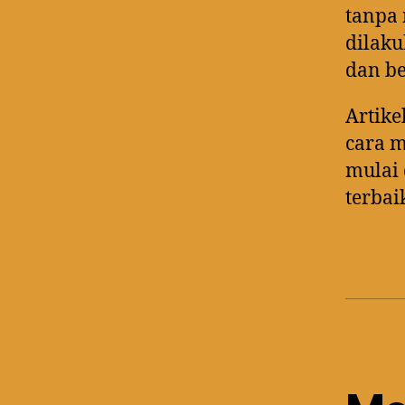
tanpa 
dilaku
dan be
Artike
cara 
mulai 
terbai