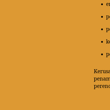
e
p
p
k
p
Kerusa
penam
peren