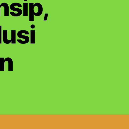
nsip,
lusi
an