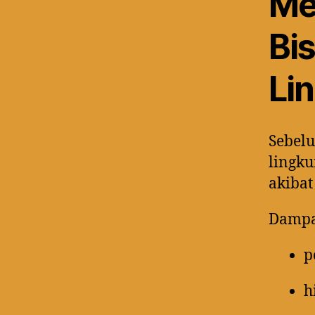
Me
Bi
Li
Sebel
lingk
akiba
Dampa
p
h