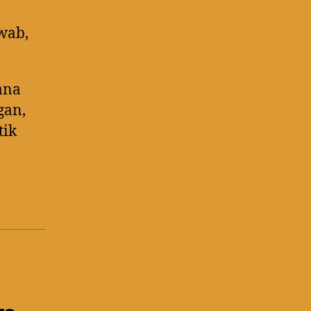
wab,
ana
gan,
tik