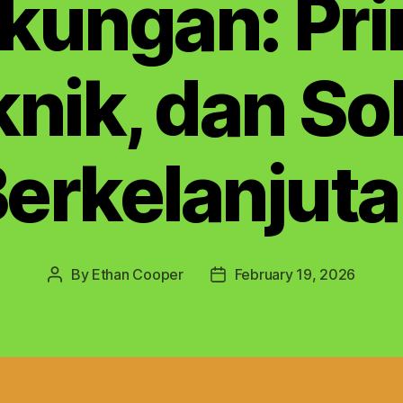
kungan: Pri
nik, dan So
erkelanjut
By
Ethan Cooper
February 19, 2026
Post
Post
author
date