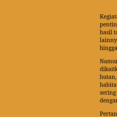
Kegiat
penti
hasil 
lainny
hingga
Namun 
dikai
hutan,
habit
sering
dengan
Perta