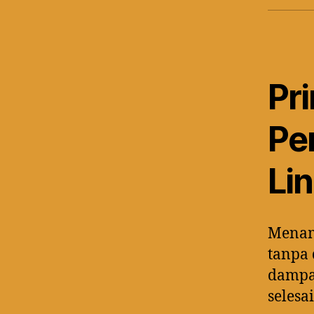
Pr
Pe
Li
Menam
tanpa 
dampa
selesai