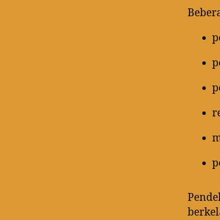
Bebera
p
p
p
r
m
p
Pendek
berkel