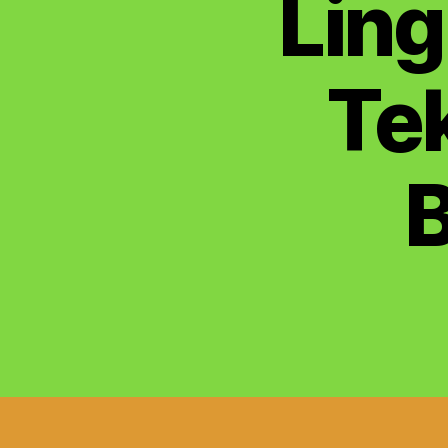
Ling
Tek
B