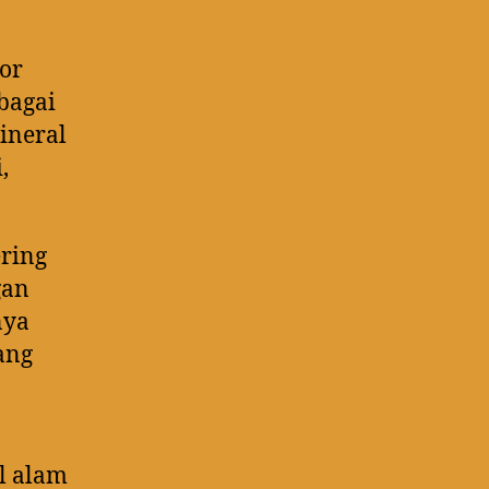
or
bagai
mineral
,
ring
gan
nya
ang
l alam